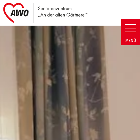
Link zu Home
Seniorenzentrum An der alten G
MENÜ