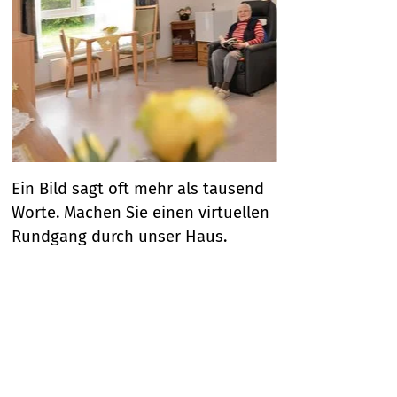
Ein Bild sagt oft mehr als tausend
D
Worte. Machen Sie einen virtuellen
s
Rundgang durch unser Haus.
P
j
s