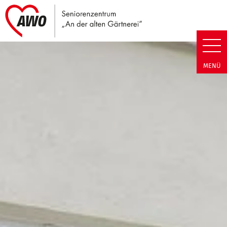
Link zu Home
Seniorenzentrum An der alten G
MENÜ