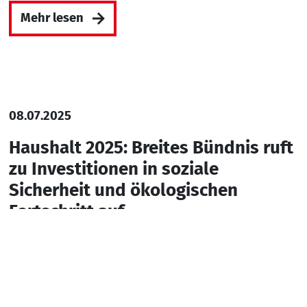
Mehr lesen
08.07.2025
Haushalt 2025: Breites Bündnis ruft
zu Investitionen in soziale
Sicherheit und ökologischen
Fortschritt auf
Nach
Berlin, den 08. Juli 2025.
Der Appell aus Sicht von Wohlfahrtspflege,