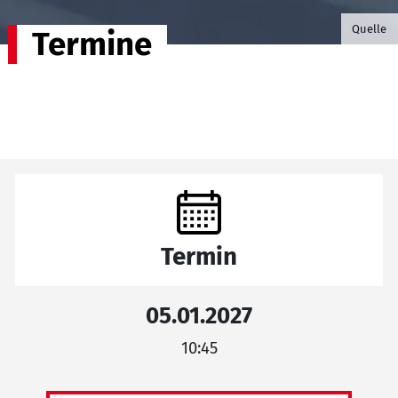
©B.G. P
Quelle
Termine
Termin
05.01.2027
10:45