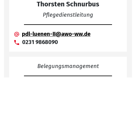
Thorsten Schnurbus
Pflegedienstleitung
pdl-luenen-II@awo-ww.de
0231 9868090
Belegungsmanagement
Nach
Beauftragte/r für
Medizinproduktesicherheit
pdl-luenen-II@awo-ww.de