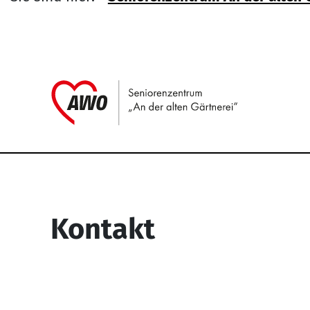
Link zu H
Service Informati
Kontakt
Seniorenzentrum “An der alten
Gärtnerei”