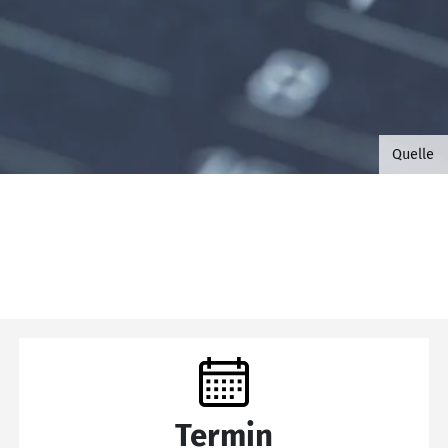
©B.G. 
Quelle
Termin