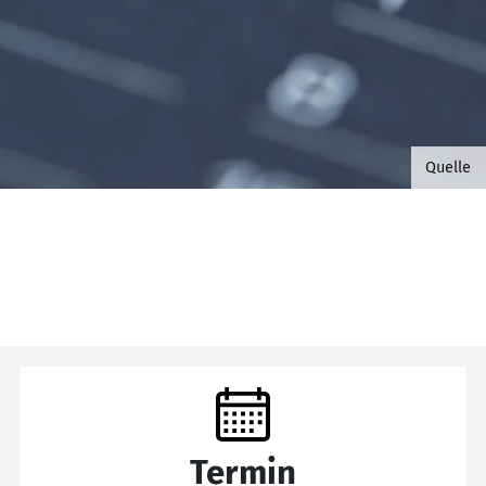
©B.G. 
Quelle
Termin