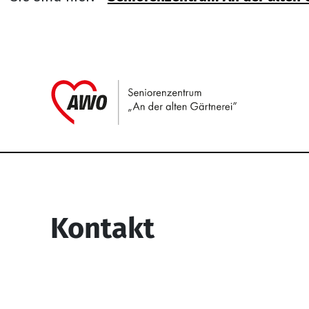
Link zu H
Service Informati
Kontakt
Seniorenzentrum “An der alten
Gärtnerei”