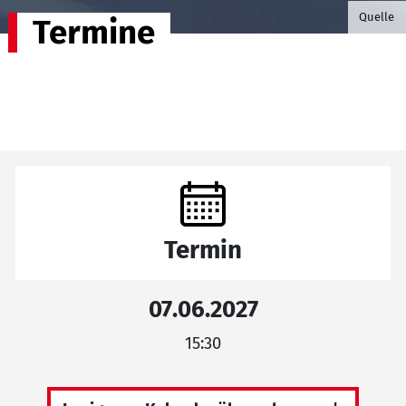
©B.G. P
Quelle
Termine
Termin
07.06.2027
15:30