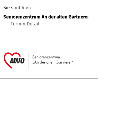
Sie sind hier:
Seniorenzentrum An der alten Gärtnerei
Termin Detail
Link zu Home
Service Informationen
Kontakt
Impressum
Nach