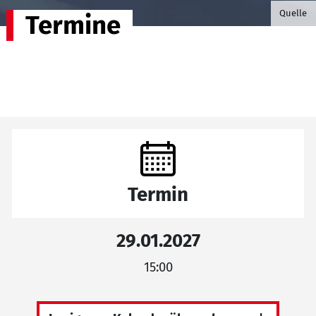
©B.G. P
Quelle
Termine
Termin
29.01.2027
15:00