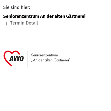
Sie sind hier:
Seniorenzentrum An der alten Gärtnerei
Termin Detail
Link zu Home
Service Informationen
Kontakt
Impressum
Nach