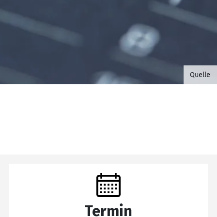
©B.G. 
Quelle
Termin