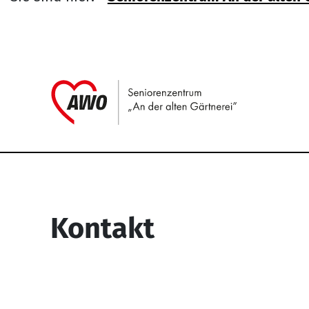
Link zu H
Service Informati
Kontakt
Seniorenzentrum “An der alten
Gärtnerei”