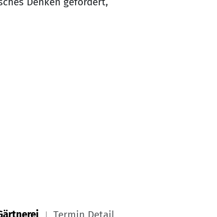
sches Denken gefördert,
Gärtnerei
Termin Detail