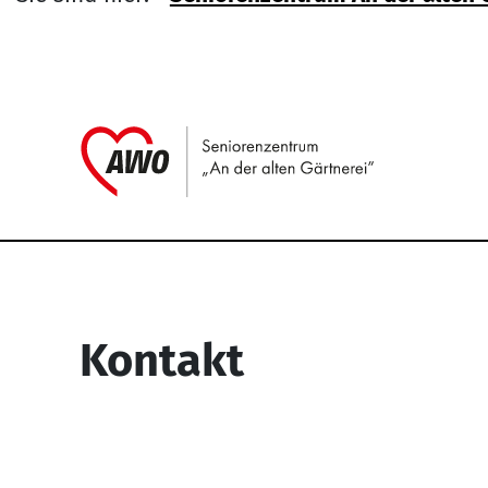
Link zu H
Service Informati
Kontakt
Seniorenzentrum “An der alten
Gärtnerei”