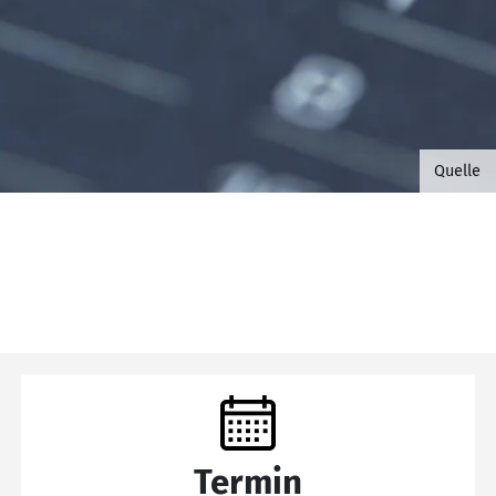
©B.G. 
Quelle
Termin