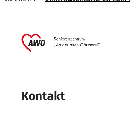
Link zu H
Service Informati
Kontakt
Seniorenzentrum “An der alten
Gärtnerei”