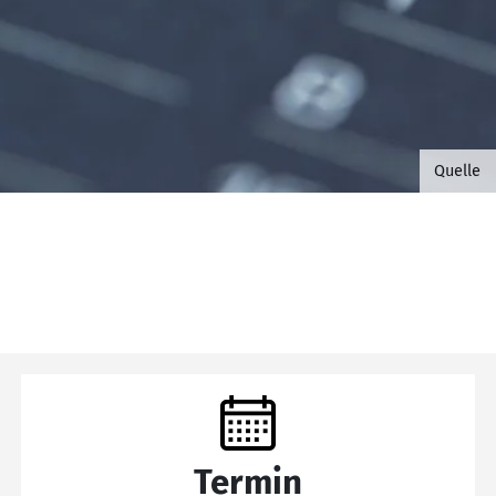
©B.G. 
Quelle
Termin