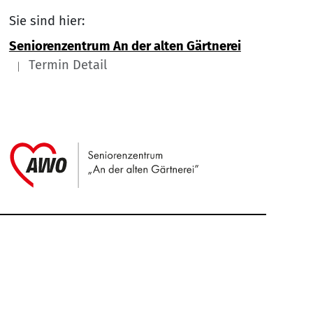
Sie sind hier:
Seniorenzentrum An der alten Gärtnerei
Termin Detail
Link zu Home
Service Informationen
Kontakt
Impressum
Nach