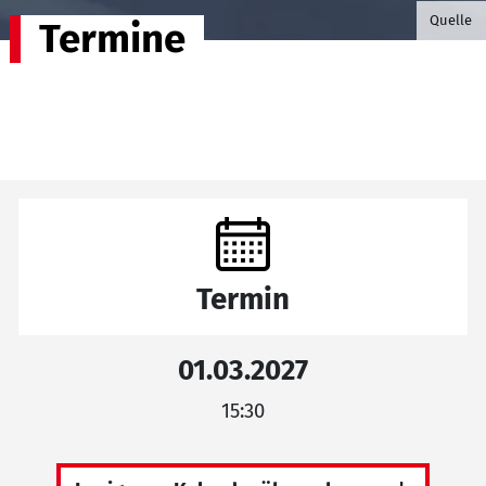
©B.G. P
Quelle
Termine
Termin
01.03.2027
15:30