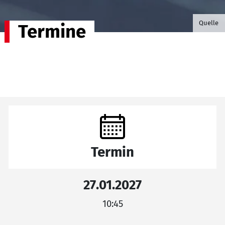
©B.G. P
Quelle
Termine
Termin
27.01.2027
10:45