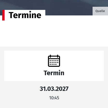
©B.G. P
Quelle
Termine
Termin
31.03.2027
10:45