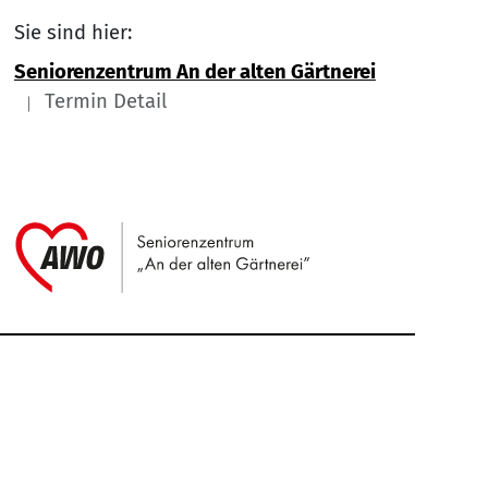
Sie sind hier:
Seniorenzentrum An der alten Gärtnerei
Termin Detail
Link zu Home
Service Informationen
Kontakt
Impressum
Nach