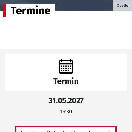
©B.G. P
Quelle
Termine
Termin
31.05.2027
15:30