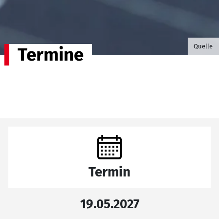
©B.G. P
Quelle
Termine
Termin
19.05.2027