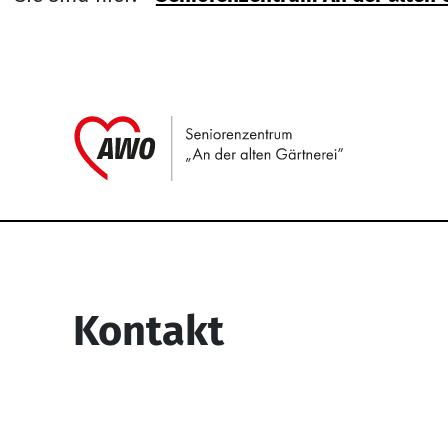
Link zu H
Service Informati
Kontakt
Seniorenzentrum “An der alten
Gärtnerei”