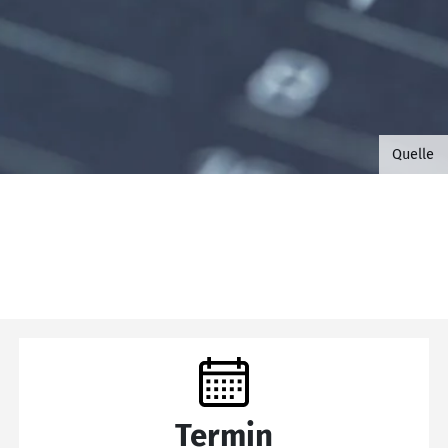
©B.G. 
Quelle
Termin