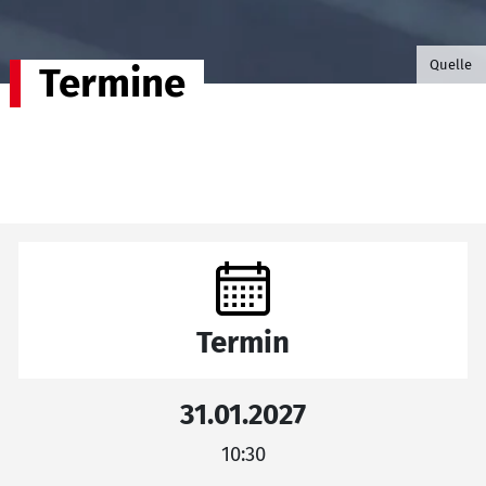
©B.G. P
Quelle
Termine
Termin
31.01.2027
10:30