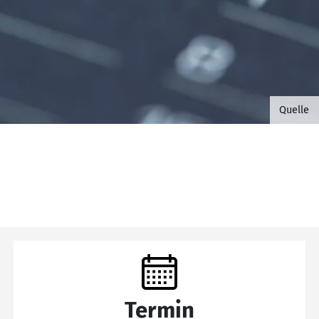
©B.G. 
Quelle
Termin