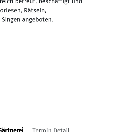
eich betreut, beschäftigt und
orlesen, Rätseln,
Singen angeboten.
Gärtnerei
Termin Detail