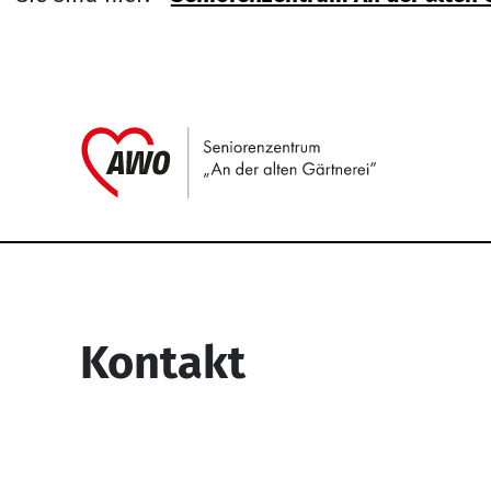
Link zu H
Service Informati
Kontakt
Seniorenzentrum “An der alten
Gärtnerei”