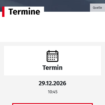
©B.G. P
Quelle
Termine
Termin
29.12.2026
10:45