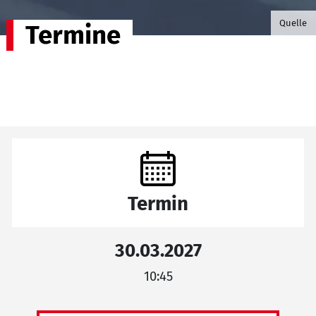
©B.G. P
Quelle
Termine
Termin
30.03.2027
10:45