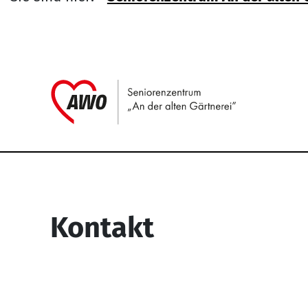
Link zu H
Service Informati
Kontakt
Seniorenzentrum “An der alten
Gärtnerei”