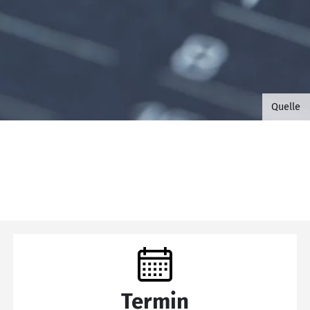
©B.G. 
Quelle
Termin