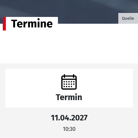
©B.G. P
Quelle
Termine
Termin
11.04.2027
10:30