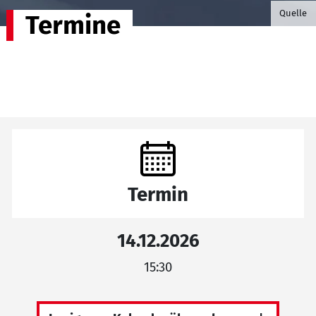
©B.G. P
Quelle
Termine
Termin
14.12.2026
15:30