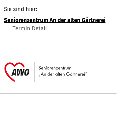
Sie sind hier:
Seniorenzentrum An der alten Gärtnerei
Termin Detail
Link zu Home
Service Informationen
Kontakt
Impressum
Nach