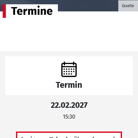
©B.G. P
Quelle
Termine
Termin
22.02.2027
15:30