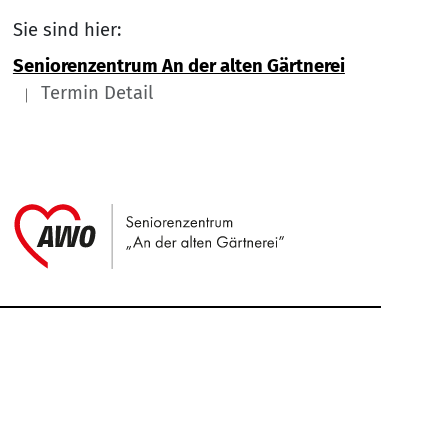
Sie sind hier:
Seniorenzentrum An der alten Gärtnerei
Termin Detail
Link zu Home
Service Informationen
Kontakt
Impressum
Nach