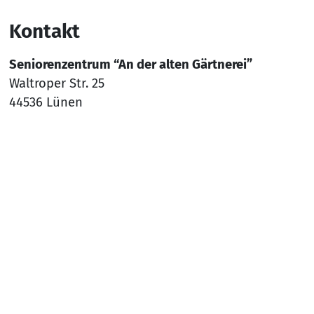
Kontakt
Seniorenzentrum “An der alten Gärtnerei”
Waltroper Str. 25
44536 Lünen
Tel.:
0231 9868090
Mail:
sz-luenen-II@awo-ww.de
Nach
Social Media
YouTube
Facebook
Instagram
Rechtliches