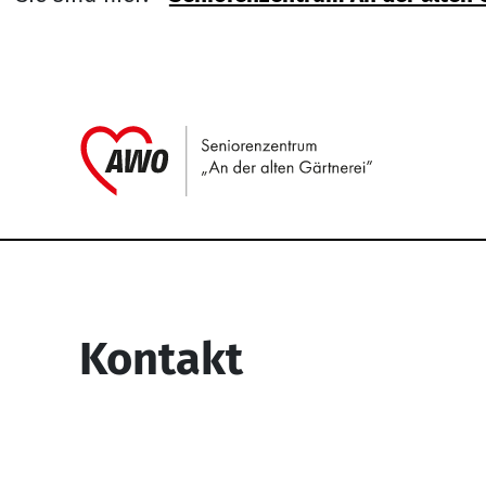
Link zu H
Service Informati
Kontakt
Seniorenzentrum “An der alten
Gärtnerei”