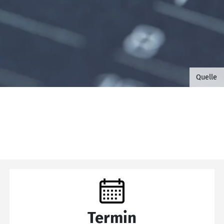
©B.G. 
Quelle
Termin