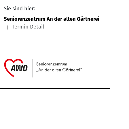
Sie sind hier:
Seniorenzentrum An der alten Gärtnerei
Termin Detail
Link zu Home
Service Informationen
Kontakt
Impressum
Nach