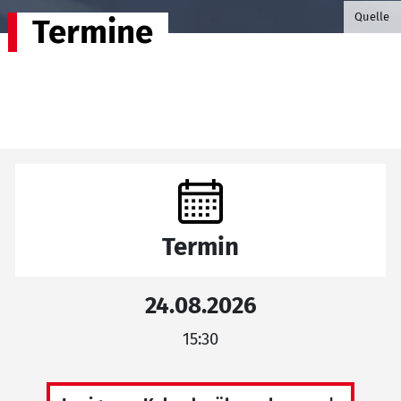
©B.G. P
Quelle
Termine
Termin
24.08.2026
15:30