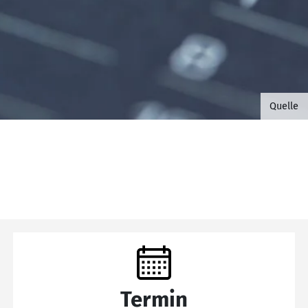
©B.G. 
Quelle
Termin