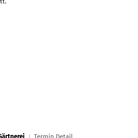
tt.
Gärtnerei
Termin Detail