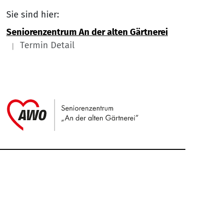
Sie sind hier:
Seniorenzentrum An der alten Gärtnerei
Termin Detail
Link zu Home
Service Informationen
Kontakt
Impressum
Nach