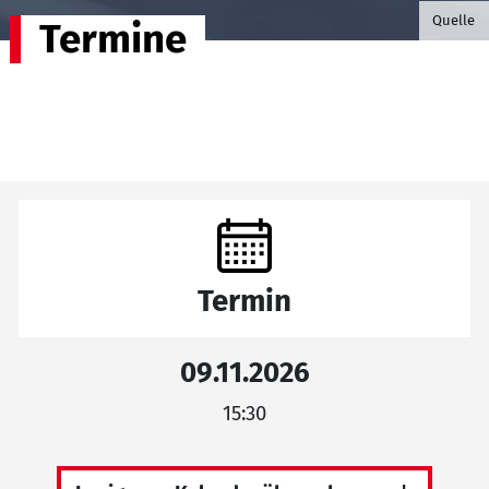
©B.G. P
Quelle
Termine
Termin
09.11.2026
15:30