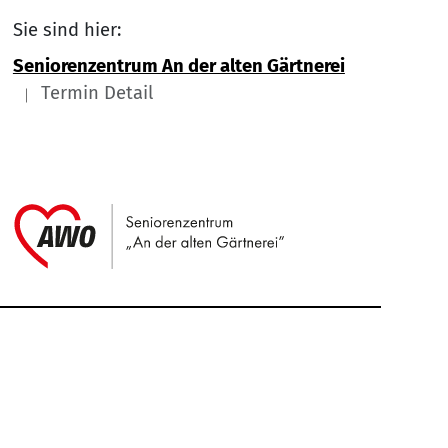
Sie sind hier:
Seniorenzentrum An der alten Gärtnerei
Termin Detail
Link zu Home
Service Informationen
Kontakt
Impressum
Nach