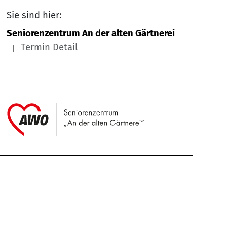
Sie sind hier:
Seniorenzentrum An der alten Gärtnerei
Termin Detail
Link zu Home
Service Informationen
Kontakt
Impressum
Nach