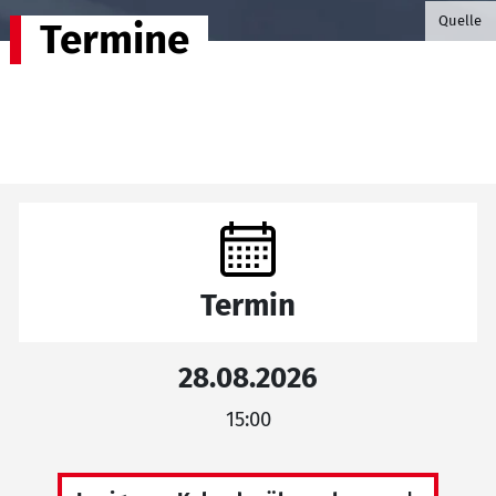
©B.G. P
Quelle
Termine
Termin
28.08.2026
15:00