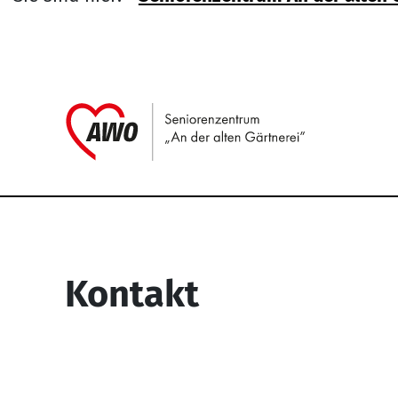
Link zu H
Service Informati
Kontakt
Seniorenzentrum “An der alten
Gärtnerei”