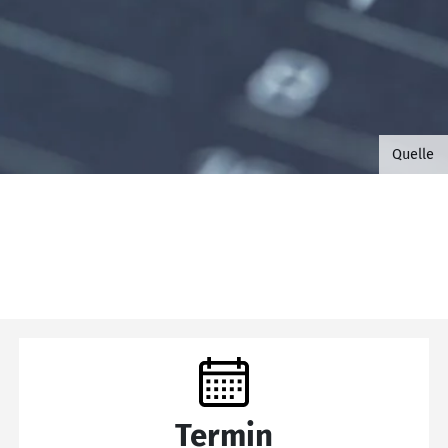
©B.G. 
Quelle
Termin