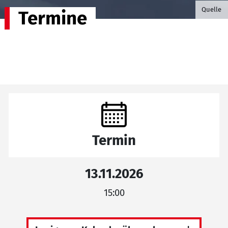
©B.G. P
Quelle
Termine
Termin
13.11.2026
15:00