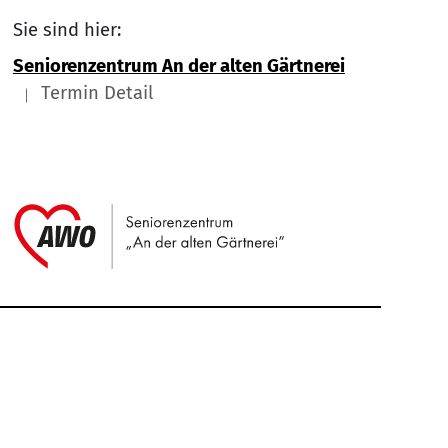
Sie sind hier:
Seniorenzentrum An der alten Gärtnerei
Termin Detail
Link zu Home
Service Informationen
Kontakt
Impressum
Nach