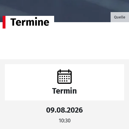
©B.G. P
Quelle
Termine
Termin
09.08.2026
10:30